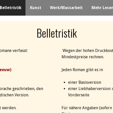
Belletristik
Kunst
Werk/Massarbeit
Mehr Lese
Belletristik
omane verfasst:
Wegen der hohen Druckkost
Mindestpreise rechnen.
neeuw)
Jeden Roman gibt es in
einer Basisversion
prache geschrieben, den
einer Liebhaberversion:
ndischen Version.
Vorderseite
t werden.
Für nähere Angaben (sofern v