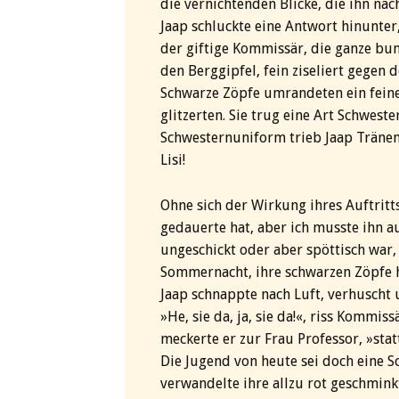
die vernichtenden Blicke, die ihn na
Jaap schluckte eine Antwort hinunter
der giftige Kommissär, die ganze bu
den Berggipfel, fein ziseliert gegen 
Schwarze Zöpfe umrandeten ein feines
glitzerten. Sie trug eine Art Schwes
Schwesternuniform trieb Jaap Tränen
Lisi!
Ohne sich der Wirkung ihres Auftritts 
gedauerte hat, aber ich musste ihn a
ungeschickt oder aber spöttisch war,
Sommernacht, ihre schwarzen Zöpfe h
Jaap schnappte nach Luft, verhuscht 
»He, sie da, ja, sie da!«, riss Kommi
meckerte er zur Frau Professor, »sta
Die Jugend von heute sei doch eine Sc
verwandelte ihre allzu rot geschmink