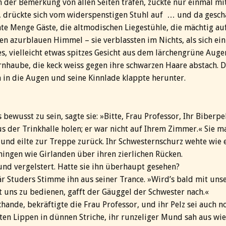
ch der Bemerkung von allen Seiten trafen, zuckte nur einmal mi
, drückte sich vom widerspenstigen Stuhl auf … und da gescha
nte Menge Gäste, die altmodischen Liegestühle, die mächtig a
den azurblauen Himmel – sie verblassten im Nichts, als sich ein 
, vielleicht etwas spitzes Gesicht aus dem lärchengrüne Augen
ternhaube, die keck weiss gegen ihre schwarzen Haare abstach. 
 in die Augen und seine Kinnlade klappte herunter.
bewusst zu sein, sagte sie: »Bitte, Frau Professor, Ihr Biberpelz
us der Trinkhalle holen; er war nicht auf Ihrem Zimmer.« Sie m
 und eilte zur Treppe zurück. Ihr Schwesternschurz wehte wie e
ingen wie Girlanden über ihren zierlichen Rücken.
und vergelstert. Hatte sie ihn überhaupt gesehen?
ssär Studers Stimme ihn aus seiner Trance. »Wird’s bald mit un
tt uns zu bedienen, gafft der Gäuggel der Schwester nach.«
hande, bekräftigte die Frau Professor, und ihr Pelz sei auch n
ten Lippen in dünnen Striche, ihr runzeliger Mund sah aus wie