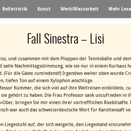
Belletristik
Kunst
Werk/Massarbeit
Mehr Les
Fall Sinestra – Lisi
heiss, und zusammen mit dem Ploppen der Tennisbälle und de
rnd satte Nachmittagsstimmung, wie sie nur in einem Kurhaus 
. (Für die Gäste zumindenst!) Irgendwo weiter oben wurde Croq
, tiefen Ton auf einem Xylophon anschlüge.
fessor Kummer, die sich viel auf ihre Weltreisen einbildete, 
n, sie gehört zu haben. Die Frau Professor sank unzufrieden in
 »Ober, bringen Sie mir einen ihrer vortrefflichen Rüeblisäft
glisch war auch das schweizerdeutsche Wort für Karottensaft v
n Liegestuhl auf, der sich weigerte, den Liegestand einzune