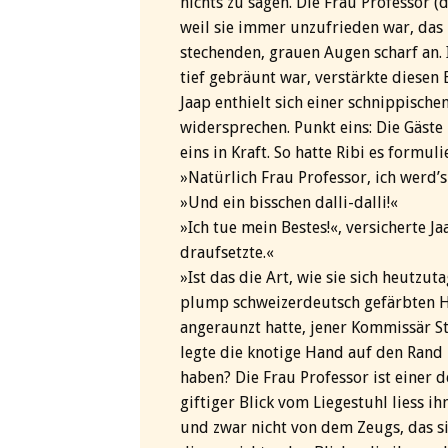
nichts zu sagen. Die Frau Professor (
weil sie immer unzufrieden war, das h
stechenden, grauen Augen scharf an. 
tief gebräunt war, verstärkte diesen 
Jaap enthielt sich einer schnippische
widersprechen. Punkt eins: Die Gäste 
eins in Kraft. So hatte Ribi es formulie
»Natürlich Frau Professor, ich werd’
»Und ein bisschen dalli-dalli!«
»Ich tue mein Bestes!«, versicherte J
draufsetzte.«
»Ist das die Art, wie sie sich heutzu
plump schweizerdeutsch gefärbten Ho
angeraunzt hatte, jener Kommissär St
legte die knotige Hand auf den Rand ih
haben? Die Frau Professor ist einer d
giftiger Blick vom Liegestuhl liess ih
und zwar nicht von dem Zeugs, das s