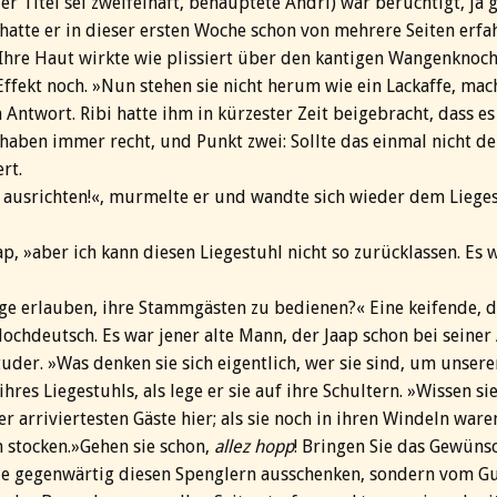
der Titel sei zweifelhaft, behauptete Andrí) war berüchtigt, ja 
atte er in dieser ersten Woche schon von mehrere Seiten erfahr
Ihre Haut wirkte wie plissiert über den kantigen Wangenknoch
Effekt noch. »Nun stehen sie nicht herum wie ein Lackaffe, mac
n Antwort. Ribi hatte ihm in kürzester Zeit beigebracht, dass e
haben immer recht, und Punkt zwei: Sollte das einmal nicht der
rt.
s ausrichten!«, murmelte er und wandte sich wieder dem Lieges
aap, »aber ich kann diesen Liegestuhl nicht so zurücklassen. Es
tage erlauben, ihre Stammgästen zu bedienen?« Eine keifende, 
chdeutsch. Es war jener alte Mann, der Jaap schon bei seiner
uder. »Was denken sie sich eigentlich, wer sie sind, um unser
res Liegestuhls, als lege er sie auf ihre Schultern. »Wissen sie
er arriviertesten Gäste hier; als sie noch in ihren Windeln war
n stocken.»Gehen sie schon,
allez hopp
! Bringen Sie das Gewüns
ie gegenwärtig diesen Spenglern ausschenken, sondern vom Gu