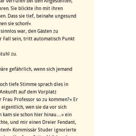
gar verrufen bei den Angestellten,
en. Sie blickte ihn mit ihren
en. Dass sie tief, beinahe ungesund
hen sie schon!«
s sinnlos war, den Gästen zu
 Fall sein, tritt automatisch Punkt
tuhl zu.
 wäre gefährlich, wenn sich jemand
doch tiefe Stimme sprach dies in
 Ankunft auf dem Vorplatz
er Frau Professor so zu kommen?« Er
 eigentlich, wen sie da vor sich
en kam sie schon hier hinau…« ein
chte, und mir einen Dreier Fendant,
ten!« Kommissär Studer ignorierte