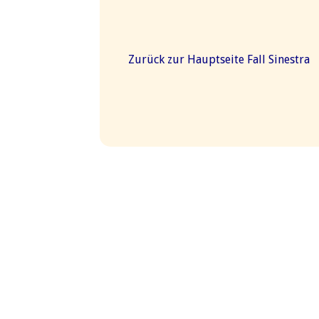
Zurück zur Hauptseite Fall Sinestra
Martin Läubli © 2026. All Rights Reserved.
Webdesign:
LocalTouch