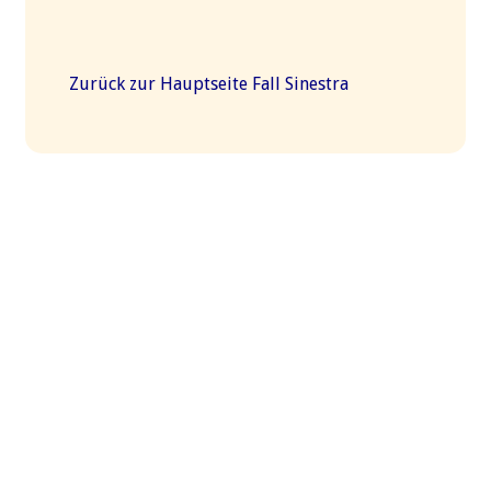
Zurück zur Hauptseite Fall Sinestra
Martin Läubli © 2026. All Rights Reserved.
Webdesign:
LocalTouch