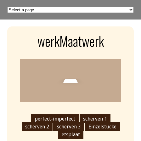
werkMaatwerk
perfect-imperfect
scherven 1
scherven 2
scherven 3
Einzelstücke
etsplaat