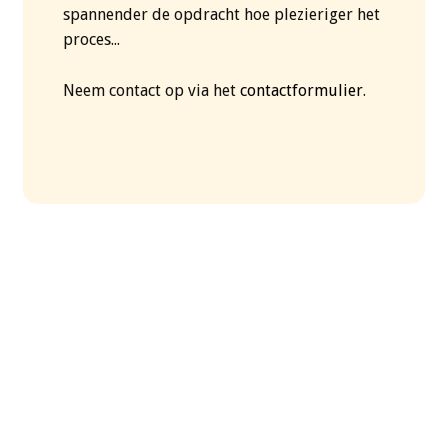
spannender de opdracht hoe plezieriger het
proces...
Neem contact op via het
contactformulier
.
Martin Läubli © 2026. All Rights Reserved.
Webdesign:
LocalTouch