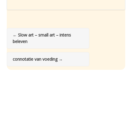
←
Slow art – small art – intens
beleven
connotatie van voeding
→
Martin Läubli © 2026. All Rights Reserved.
Webdesign:
LocalTouch